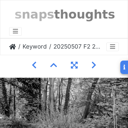
Keyword
20250507 F2 24k IHC Stockport-015